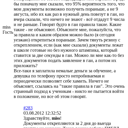
бы поначалу мне сказали, что 95% вероятность того, что
мои документы возможно получить пораньше, а не 9
августа, ибо их как раз в нужный день повезут в гаи, но
вчера сказали, что ничего не знают - всё отдадут 9 числа
и не раньше. Говорят будто в гаи правила такие. Какие
miss
такие - не объясняют. Объясните мне, пожалуйста, что
Гость
за правила и каким образом можно было (я сегодня
уезжаю) открепиться пораньше. Зачем тянуть резину с
откреплением, если (как мне сказали) документы лежат
в школе готовые но без нужного штампика, который
ставится за две секунды в гаи. Можно ли мне как-то без
этих документов подать заявление в гаи, а потом их
приложить?
Все-таки я заплатила немалые деньги за обучение, а
девушка по телефону просто непробиваемая и
периодически позволяет себе хамить. Ничего не
объясняет, ссылаясь на "такие правила в гаи". Это очень
странный подход к ученикам - никто не пытается войти
в положение, но все об этом говорят.
#283
03.08.2012 12:32:52
Здравствуйте,
miss
!
Документы открепляются за 2 дня до выезда