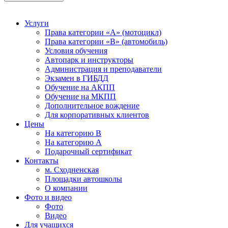
Услуги
Права категории «А» (мотоцикл)
Права категории «В» (автомобиль)
Условия обучения
Автопарк и инструкторы
Администрация и преподаватели
Экзамен в ГИБДД
Обучение на АКПП
Обучение на МКПП
Дополнительное вождение
Для корпоративных клиентов
Цены
На категорию В
На категорию A
Подарочный сертификат
Контакты
м. Сходненская
Площадки автошколы
О компании
Фото и видео
Фото
Видео
Для учащихся