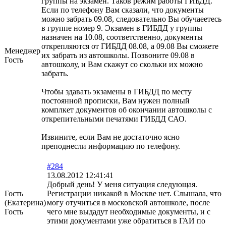
группы на экзамен. Таков режим работы ГИБДД.
Если по телефону Вам сказали, что документы
можно забрать 09.08, следовательно Вы обучаеетесь
в группе номер 9. Экзамен в ГИБДД у группы
назначен на 10.08, соответственно, документы
открепляются от ГИБДД 08.08, а 09.08 Вы сможете
Менеджер
их забрать из автошколы. Позвоните 09.08 в
Гость
автошколу, и Вам скажут со скольки их можно
забрать.
Чтобы здавать экзамены в ГИБДД по месту
постоянной прописки, Вам нужен полный
комплкет документов об окончании автошколы с
открепительными печатями ГИБДД САО.
Извините, если Вам не достаточно ясно
преподнесли информацию по телефону.
#284
13.08.2012 12:41:41
Добрый день! У меня ситуация следующая.
Гость
Регистрации никакой в Москве нет. Слышала, что
(Екатерина)
могу отучиться в московской автошколе, после
Гость
чего мне выдадут необходимые документы, и с
этими документами уже обратиться в ГАИ по