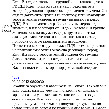
Если Вы сдаете экзамен с группой от автошколы, то в
ГИБДД будет присутствовать наш представитель,
который руководит процессом проведения экзамена. Он
отдает документы группы инспектору, принимающему
теоретический экзамен, и группу вызывают в класс
ПДД. В зависимости от рабочих компьютеров в день
Дарья
экзамена, в класс заходят от 10 до 20 человек. В группе
Гость
30 человека максимум, т.е. формируется 2 потока
сдающих. Можете пойти как раньше, так и позже,
попросив об этом представителя автошколы.
После того как вся группа сдаст ПДД, всех направляют
на практические этапы экзамена (площадка, город).
Если Вы сдаете теоретический экзамен без группы
(самостоятельно), то вы отдаете сначала свои
документы в окошко для назначения на экзамен, и далее
Вас вызывает инспектор в порядке живой очереди.
#282
03.08.2012 08:20:30
Закончила обучение в автошколе на Соколе. Так как мне
надо уехать раньше, чем меня открепят от школы, я
заранее начала узнавать как можно открепиться до
моего отъезда. Всё-таки получение прав требует
времени, а у меня его мало и получить документы по
возвращении не совсем подходящий мне вариант. Вроде