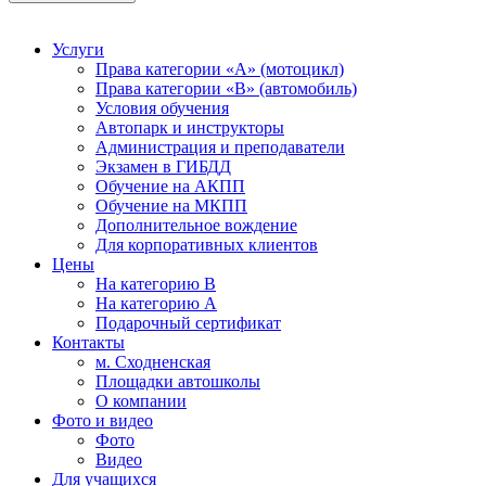
Услуги
Права категории «А» (мотоцикл)
Права категории «В» (автомобиль)
Условия обучения
Автопарк и инструкторы
Администрация и преподаватели
Экзамен в ГИБДД
Обучение на АКПП
Обучение на МКПП
Дополнительное вождение
Для корпоративных клиентов
Цены
На категорию В
На категорию A
Подарочный сертификат
Контакты
м. Сходненская
Площадки автошколы
О компании
Фото и видео
Фото
Видео
Для учащихся