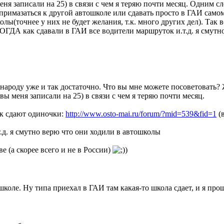
ня записали на 25) в связи с чем я теряю почти месяц. Одним сл
 примазаться к другой автошколе или сдавать просто в ГАИ само
олы(точнее у них не будет желания, т.к. много других дел). Так 
 ТОГДА как сдавали в ГАИ все водители маршруток и.т.д. я смут
ароду уже и так достаточно. Что вы мне можете посоветовать? Жда
ы меня записали на 25) в связи с чем я теряю почти месяц.
ак сдают одиночки:
http://www.osto-mai.ru/forum/?mid=539&fid=1
(в
д. я смутно верю что они ходили в автошколы
е (а скорее всего и не в России)
)
школе. Ну типа приехал в ГАИ там какая-то школа сдает, и я про