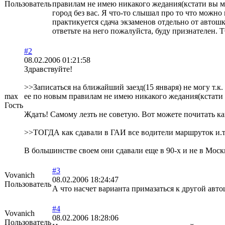
Пользователь
правилам не имею никакого жедания(кстати вы ме
город без вас. Я что-то слышал про то что можно
практикуется сдача экзаменов отдельно от автошк
ответьте на него пожалуйста, буду признателен.
#2
08.02.2006 01:21:58
Здравствуйте!
>>Записаться на ближайший заезд(15 января) не могу т.к. н
max
ее по новым правилам не имею никакого жедания(кстати в
Гость
Ждать! Самому лезть не советую. Вот можете почитать к
>>ТОГДА как сдавали в ГАИ все водители маршруток и.т.
В большинстве своем они сдавали еще в 90-х и не в Москв
#3
Vovanich
08.02.2006 18:24:47
Пользователь
А что насчет варианта примазаться к другой авто
#4
Vovanich
08.02.2006 18:28:06
Пользователь