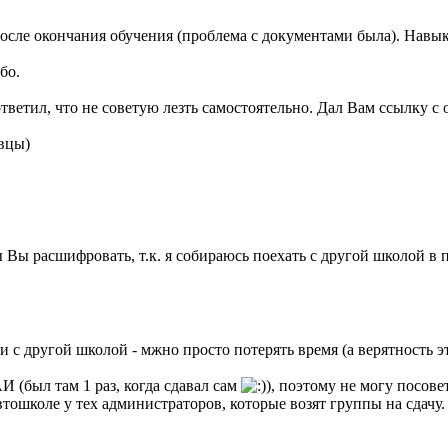
после окончания обучения (проблема с документами была). Навык
бо.
тветил, что не советую лезть самостоятельно. Дал Вам ссылку с 
вцы)
бы Вы расшифровать, т.к. я собираюсь поехать с другой школой в 
 с другой школой - мжно просто потерять время (а верятность эт
И (был там 1 раз, когда сдавал сам
), поэтому не могу посове
тошколе у тех администраторов, которые возят группы на сдачу.