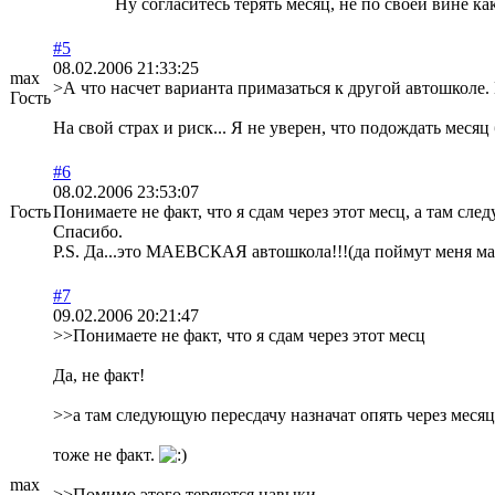
Ну согласитесь терять месяц, не по своей вине ка
#5
08.02.2006 21:33:25
max
>А что насчет варианта примазаться к другой автошколе. 
Гость
На свой страх и риск... Я не уверен, что подождать месяц
#6
08.02.2006 23:53:07
Гость
Понимаете не факт, что я сдам через этот месц, а там сл
Спасибо.
P.S. Да...это МАЕВСКАЯ автошкола!!!(да поймут меня м
#7
09.02.2006 20:21:47
>>Понимаете не факт, что я сдам через этот месц
Да, не факт!
>>а там следующую пересдачу назначат опять через месяц
тоже не факт.
max
>>Помимо этого теряются навыки