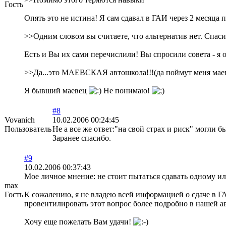
Гость
Опять это не истина! Я сам сдавал в ГАИ через 2 месяца 
>>Одним словом вы считаете, что альтернатив нет. Спаси
Есть и Вы их сами перечислили! Вы спросили совета - я о
>>Да...это МАЕВСКАЯ автошкола!!!(да поймут меня мае
Я бывший маевец
Не понимаю!
#8
Vovanich
10.02.2006 00:24:45
Пользователь
Не а все же ответ:"на свой страх и риск" могли 
Заранее спасибо.
#9
10.02.2006 00:37:43
Мое личное мнение: не стоит пытаться сдавать одному или
max
Гость
К сожалению, я не владею всей информацией о сдаче в ГА
провентилировать этот вопрос более подробно в нашей ав
Хочу еще пожелать Вам удачи!