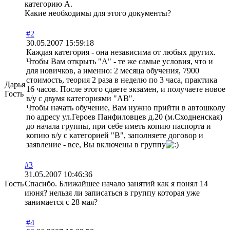
категорию А.
Какие необходимы для этого документы?
#2
30.05.2007 15:59:18
Каждая категория - она независима от любых других.
Чтобы Вам открыть "А" - те же самые условия, что и
для новичков, а именно: 2 месяца обучения, 7900
стоимость, теория 2 раза в неделю по 3 часа, практика
Дарья
16 часов. После этого сдаете экзамен, и получаете новое
Гость
в/у с двумя категориями "АВ".
Чтобы начать обучение, Вам нужно прийти в автошколу
по адресу ул.Героев Панфиловцев д.20 (м.Сходненская)
до начала группы, при себе иметь копию паспорта и
копию в/у с категорией "В", заполняете договор и
заявление - все, Вы включены в группу
#3
31.05.2007 10:46:36
Гость
Спасибо. Ближайшее начало занятий как я понял 14
июня? нельзя ли записаться в группу которая уже
занимается с 28 мая?
#4