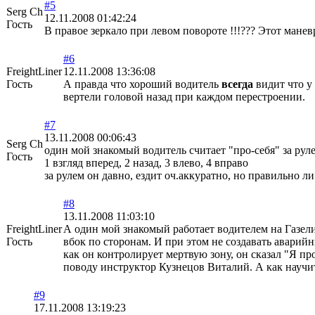
#5
Serg Ch
12.11.2008 01:42:24
Гость
В правое зеркало при левом повороте !!!??? Этот ман
#6
FreightLiner
12.11.2008 13:36:08
Гость
А правда что хороший водитель
всегда
видит что у
вертели головой назад при каждом перестроении.
#7
13.11.2008 00:06:43
Serg Ch
один мой знакомый водитель считает "про-себя" за рулем 
Гость
1 взгляд вперед, 2 назад, 3 влево, 4 вправо
за рулем он давно, ездит оч.аккуратно, но правильно ли
#8
13.11.2008 11:03:10
FreightLiner
А один мой знакомый работает водителем на Газели
Гость
вбок по сторонам. И при этом не создавать аварий
как он контролирует мертвую зону, он сказал "Я пр
поводу инструктор Кузнецов Виталий. А как научить
#9
17.11.2008 13:19:23