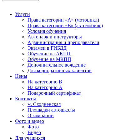
Услуги
Права категории «А» (мотоцикл)
Права категории «В» (автомобиль)
Условия обучения
Автопарк и инструкторы
Администрация и преподаватели
Экзамен в ГИБДД
Обучение на АКПП
Обучение на МКПП
Дополнительное вождение
Для корпоративных клиентов
Цены
На категорию В
На категорию A
Подарочный сертификат
Контакты
м. Сходненская
Площадки автошколы
О компании
Фото и видео
Фото
Видео
Для учащихся