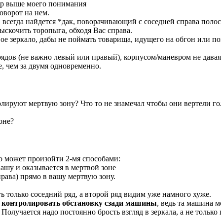
евр выше моего понимания
оворот на нем.
те, всегда найдется *дак, поворачивающий с соседней справа по
выскочить торопыга, обходя Вас справа.
е зеркало, дабы не поймать товарища, идущего на обгон или пов
рядов (не важно левый или правый), корпусом/маневром не давая
е, чем за двумя одновременно.
лируют мертвую зону? Что то не знамечал чтобы они вертели го
оне?
о может произойти 2-мя способами:
вашу и оказывается в мертвой зоне
права) прямо в вашу мертвую зону.
ть только соседний ряд, а второй ряд видим уже намного хуже.
я контролировать обстановку сзади машины
, ведь та машина 
 Получается надо постоянно брость взгляд в зеркала, а не только