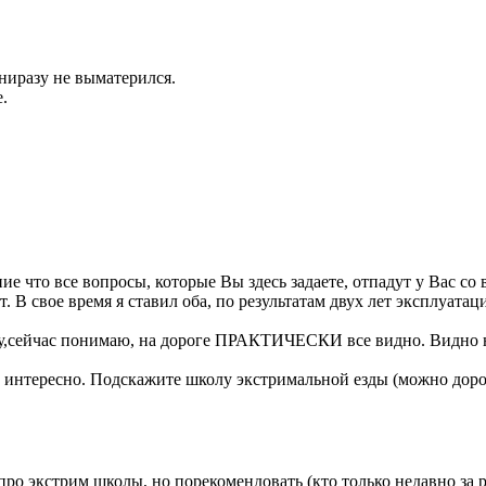
н ниразу не выматерился.
е.
ие что все вопросы, которые Вы здесь задаете, отпадут у Вас со
 В свое время я ставил оба, по результатам двух лет эксплуатац
Почему,сейчас понимаю, на дороге ПРАКТИЧЕСКИ все видно. Видно 
ни интересно. Подскажите школу экстримальной езды (можно доро
ро экстрим школы, но порекомендовать (кто только недавно за 