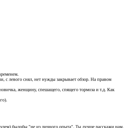
 временем.
ии, с левого снял, нет нужды закрывает обзор. На правом
новичка, женщину, спешащего, спящего тормоза и т.д. Как
го).
рулем) былобы "не из личного опыта". Ты лучше расскажи нам,