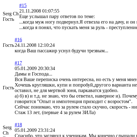
#15
21.11.2008 01:07:55
Serg Ch
Еще услышал пару ответов по теме:
Гость
...когда муж ногу подвернул.Я отвезла его на дачу, и о
...когда я понял, что пускать меня за руль - преступлени
#16
Гость
24.11.2008 12:10:24
когда Ваш пассажир уснул будучи трезвым...
#17
05.01.2009 20:30:34
Дамы и Господа...
Вся Ваше переписка очень интересна, но есть у меня мнен
Хочешь кругляшки, купи и попробуй,другого варианта нет.
Гость
оставил, не для мертвой зоня, паркаватся удобно.
а) б) в) и т.д. не знаю, что бы ответил, наверное и). 
говорится "Опыт и импотенция приходит с возростом".
Сейчас понимаю, что за рулем стало скучно, скорость - 
Стаж 13 лет, (первые 4 за рулем ЗИЛа)
#18
Serg
05.01.2009 23:31:24
Ch
Спасибо, что заглянул к ученикам. Мы конечно слышали п