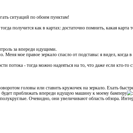
гать ситуаций по обоим пунктам!
 тогда получится как в картах: достаточно помнить, какая карта
нтроль за впереди идущими.
дно. Меня мое правое зеркало спасло от подставы: я видел, когд
ости потока - тогда можно надеяться на то, что даже если кто-то 
оворотом головы или ставить кружочек на зеркало. Ехать быстре
ие будет приближать впереди идущую машину к моему бамперу
 полукруглые. Очевидно, они увеличивают область обзора. Интер