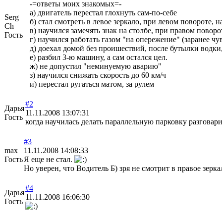
-=ответы моих знакомых=-
а) двигатель перестал глохнуть сам-по-себе
Serg
б) стал смотреть в левое зеркало, при левом повороте, н
Ch
в) научился замечять знак на столбе, при правом поворо
Гость
г) научился работать газом "на опережение" (заранее чув
д) доехал домой без проишествий, после бутылки водки
е) разбил 3-ю машину, а сам остался цел.
ж) не допустил "неминуемую аварию"
з) научился снижать скорость до 60 км/ч
и) перестал ругаться матом, за рулем
#2
Дарья
11.11.2008 13:07:31
Гость
когда научилась делать параллельную парковку разговари
#3
max
11.11.2008 14:08:33
Гость
Я еще не стал.
Но уверен, что Водитель Б) зря не смотрит в правое зерк
#4
Дарья
11.11.2008 16:06:30
Гость