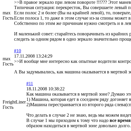
>>В правое зеркало при левом повороте !!!??? Этот ман
Типичная ситуация: перекресток, Вы совершаете левый п
max
Если полос 2 и более (Вы на крайней левой), то, поверь
Гость
Если полоса 1, то даже в этом случае из-за спины может 
Собственно по этим же причинам нужно смотреть и в лево
И маленький совет: старайтесь поворачивать из крайних 
следить за одним рядом в одно зеркало значительно прощ
#10
17.11.2008 13:24:29
max
>>И вообще мне интересно как опытные водители контро
Гость
А Вы задумывались, как машина оказывается в мертвой з
#11
18.11.2008 10:38:22
Как машина оказывается в мертвой зоне? Думаю эт
1) Машина, которая едет в соседнем ряду догоняет 
FreightLiner
2)Машина перестраивается из второго ряда слева(с
Гость
Что делать в случае 2 не знаю, ведь мы можем виде
В случае 1 мы приходим к тому что надо
все врем
образом находиться в мертвой зоне довольно долго.