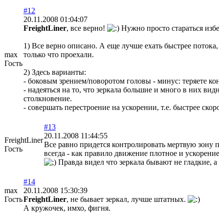
#12
20.11.2008 01:04:07
FreightLiner
, все верно!
Нужно просто стараться избе
1) Все верно описано. А еще лучше ехать быстрее потока,
max
только что проехали.
Гость
2) Здесь варианты:
- боковым зрением/поворотом головы - минус: теряете ко
- надеяться на то, что зеркала большие и много в них ви
столкновение.
- совершать перестроение на ускорении, т.е. быстрее скор
#13
20.11.2008 11:44:55
FreightLiner
Все равно придется контролировать мертвую зону п
Гость
всегда - как правило движение плотное и ускорен
Правда видел что зеркала бывают не гладкие, а
#14
max
20.11.2008 15:30:39
Гость
FreightLiner
, не бывает зеркал, лучше штатных.
А кружочек, имхо, фигня.