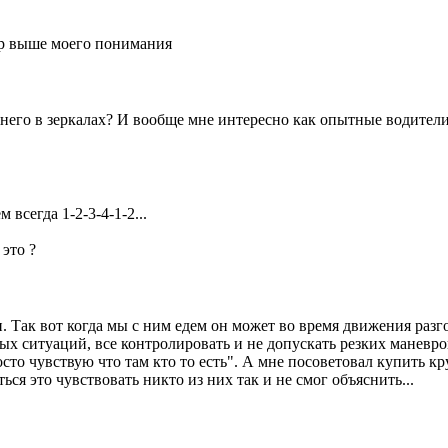
евр выше моего понимания
 него в зеркалах? И вообще мне интересно как опытные водител
всегда 1-2-3-4-1-2...
 это ?
. Так вот когда мы с ним едем он может во время движения разго
ных ситуаций, все контролировать и не допускать резких маневр
осто чувствую что там кто то есть". А мне посоветовал купить 
ся это чувствовать никто из них так и не смог объяснить...